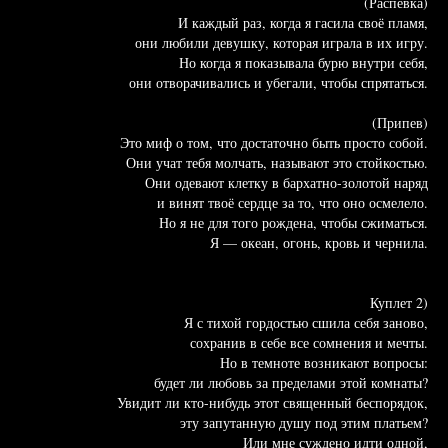
(Распевка)
И каждый раз, когда я гасила своё пламя,
они любили девушку, которая играла в их игру.
Но когда я показывала бурю внутри себя,
они отворачивались и убегали, чтобы спрятаться.
(Припев)
Это миф о том, что достаточно быть просто собой.
Они учат тебя молчать, называют это стойкостью.
Они одевают клетку в бархатно-золотой наряд
и винят твоё сердце за то, что оно осмелело.
Но я не для того рождена, чтобы сжиматься.
Я — океан, огонь, кровь и чернила.
Куплет 2)
Я с тихой гордостью сшила себя заново,
сохранив в себе все сомнения и мечты.
Но в темноте возникают вопросы:
будет ли любовь за пределами этой комнаты?
Увидит ли кто-нибудь этот священный беспорядок,
эту запутанную душу под этим платьем?
Или мне суждено идти одной,